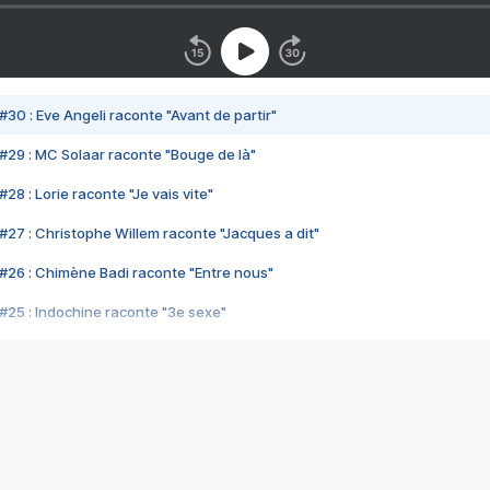
#30 : Eve Angeli raconte "Avant de partir"
#29 : MC Solaar raconte "Bouge de là"
28 : Lorie raconte "Je vais vite"
#27 : Christophe Willem raconte "Jacques a dit"
#26 : Chimène Badi raconte "Entre nous"
#25 : Indochine raconte "3e sexe"
#24 : Zaho raconte "C'est chelou"
#23 : Patrick Bruel raconte "Au café des délices"
#22 : Kyo raconte "Le chemin"
#21 : Nolwenn Leroy raconte "Cassé"