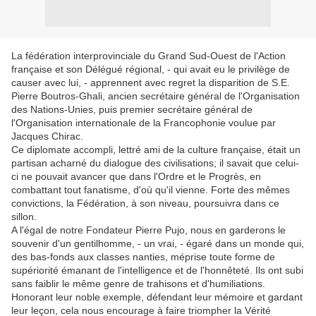
La fédération interprovinciale du Grand Sud-Ouest de l'Action
française et son Délégué régional, - qui avait eu le privilège de
causer avec lui, - apprennent avec regret la disparition de S.E.
Pierre Boutros-Ghali, ancien secrétaire général de l'Organisation
des Nations-Unies, puis premier secrétaire général de
l'Organisation internationale de la Francophonie voulue par
Jacques Chirac.
Ce diplomate accompli, lettré ami de la culture française, était un
partisan acharné du dialogue des civilisations; il savait que celui-
ci ne pouvait avancer que dans l'Ordre et le Progrès, en
combattant tout fanatisme, d'où qu'il vienne. Forte des mêmes
convictions, la Fédération, à son niveau, poursuivra dans ce
sillon.
A l'égal de notre Fondateur Pierre Pujo, nous en garderons le
souvenir d'un gentilhomme, - un vrai, - égaré dans un monde qui,
des bas-fonds aux classes nanties, méprise toute forme de
supériorité émanant de l'intelligence et de l'honnêteté. Ils ont subi
sans faiblir le même genre de trahisons et d'humiliations.
Honorant leur noble exemple, défendant leur mémoire et gardant
leur leçon, cela nous encourage à faire triompher la Vérité