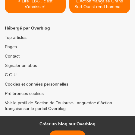
< Lire "LBC", c'est
L'Action française Grand
s'abaisser!
Sud-Ouest rend hommage
au Comte de Paris et prend
position sur Sa succession
>
Hébergé par Overblog
Top articles
Pages
Contact
Signaler un abus
C.G.U.
Cookies et données personnelles
Préférences cookies
Voir le profil de Section de Toulouse-Languedoc d'Action
française sur le portail Overblog
Créer un blog sur Overblog