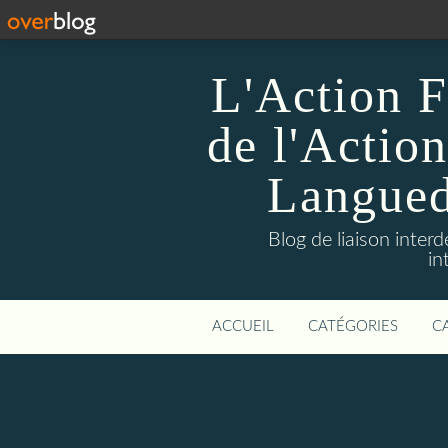
L'Action F
de l'Action
Languedo
Blog de liaison inter
in
ACCUEIL
CATÉGORIES
C