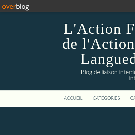
L'Action F
de l'Action
Languedo
Blog de liaison inter
in
ACCUEIL
CATÉGORIES
C