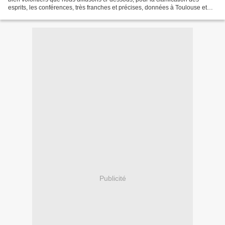
esprits, les conférences, très franches et précises, données à Toulouse et
dans l'Aude, les 5 et 6 juin derniers,...
Publicité