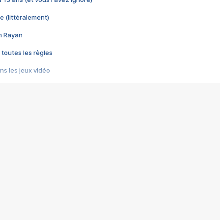
e (littéralement)
im Rayan
 toutes les règles
s les jeux vidéo
us choquant de Rockstar ? - Le scandale BULLY
e plus moche de Steam
du RÊVE tourne au CAUCHEMAR
pendant 8 heures
it… à tort
umiliés par un jeu vidéo
ire - Final Fantasy 8
ti un empire - Age of Empires