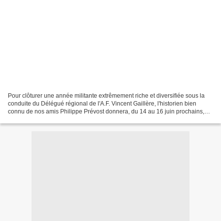
Pour clôturer une année militante extrêmement riche et diversifiée sous la
conduite du Délégué régional de l'A.F. Vincent Gaillère, l'historien bien
connu de nos amis Philippe Prévost donnera, du 14 au 16 juin prochains,
pour le soixante-treizième anniversaire...