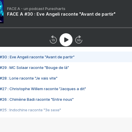
FACE A - un podcast Purecharts
FACE A #30 : Eve Angeli raconte "Avant de partir"
#30 : Eve Angeli raconte "Avant de partir"
#29 : MC Solaar raconte "Bouge de là"
28 : Lorie raconte "Je vais vite"
#27 : Christophe Willem raconte "Jacques a dit"
#26 : Chimène Badi raconte "Entre nous"
#25 : Indochine raconte "3e sexe"
#24 : Zaho raconte "C'est chelou"
#23 : Patrick Bruel raconte "Au café des délices"