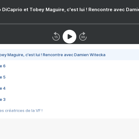
 DiCaprio et Tobey Maguire, c'est lui ! Rencontre avec Dam
bey Maguire, c'est lui ! Rencontre avec Damien Witecka
e 6
e 5
e 4
e 3
s créatrices de la VF !
e 2
e 1