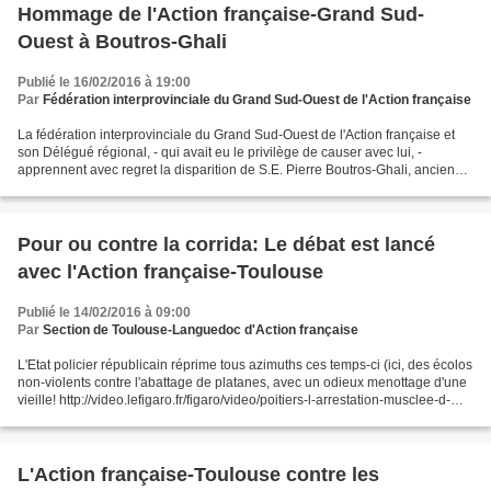
Hommage de l'Action française-Grand Sud-
Ouest à Boutros-Ghali
Publié le 16/02/2016 à 19:00
Par
Fédération interprovinciale du Grand Sud-Ouest de l'Action française
La fédération interprovinciale du Grand Sud-Ouest de l'Action française et
son Délégué régional, - qui avait eu le privilège de causer avec lui, -
apprennent avec regret la disparition de S.E. Pierre Boutros-Ghali, ancien
secrétaire général de l'Organisation...
Pour ou contre la corrida: Le débat est lancé
avec l'Action française-Toulouse
Publié le 14/02/2016 à 09:00
Par
Section de Toulouse-Languedoc d'Action française
L'Etat policier républicain réprime tous azimuths ces temps-ci (ici, des écolos
non-violents contre l'abattage de platanes, avec un odieux menottage d'une
vieille! http://video.lefigaro.fr/figaro/video/poitiers-l-arrestation-musclee-d-
une-femme-de-72-ans-provoque-l-indignation/4757859628001/...
L'Action française-Toulouse contre les