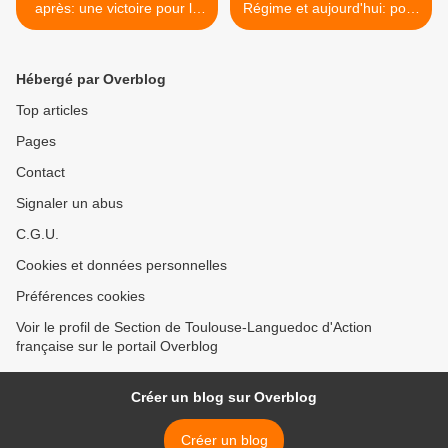
après: une victoire pour la
Régime et aujourd'hui: pour
mémoire du maréchal
une Contre-Révolution
Pétain dont l'Action
fiscale avec l'Action
française se réjouit!
française! >
Hébergé par Overblog
Top articles
Pages
Contact
Signaler un abus
C.G.U.
Cookies et données personnelles
Préférences cookies
Voir le profil de Section de Toulouse-Languedoc d'Action
française sur le portail Overblog
Créer un blog sur Overblog
Créer un blog