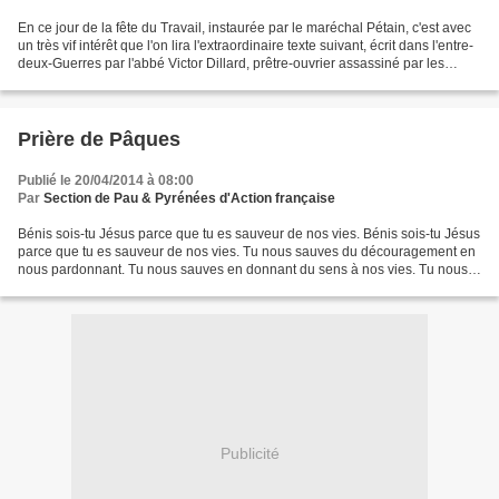
En ce jour de la fête du Travail, instaurée par le maréchal Pétain, c'est avec
un très vif intérêt que l'on lira l'extraordinaire texte suivant, écrit dans l'entre-
deux-Guerres par l'abbé Victor Dillard, prêtre-ouvrier assassiné par les
païens nazis à...
Prière de Pâques
Publié le 20/04/2014 à 08:00
Par
Section de Pau & Pyrénées d'Action française
Bénis sois-tu Jésus parce que tu es sauveur de nos vies. Bénis sois-tu Jésus
parce que tu es sauveur de nos vies. Tu nous sauves du découragement en
nous pardonnant. Tu nous sauves en donnant du sens à nos vies. Tu nous
sauves en aimant jusqu’à l’extrême...
Publicité