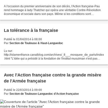
A l'occasion du premier anniversaire de son décès, l'Action française-Pau
rend hommage à lady Thatcher qui opéra une véritable Contre-Révolution
économique et sociale dans son pays. Même si les conditions sont
différentes dans le nôtre, un homme politique...
La tolérance à la française
Publié le 01/04/2014 à 08:00
Par
Section de Toulouse & Haut-Languedoc
Lu sur:
http://islamenfrance.canalblog.com/archives/_8___mosquee_de_paris/index
.html "L'idée qui a présidé à la fondation de l'Institut musulman n'est pas
nouvelle. En 1767, Louis XV et le sultan Mohammed ben Abdallah signaient
un traité de paix dans...
Avec l'Action française contre la grande misère
de l'Armée française
Publié le 22/03/2014 à 09:00
Par
Section de Toulouse-Languedoc d'Action française