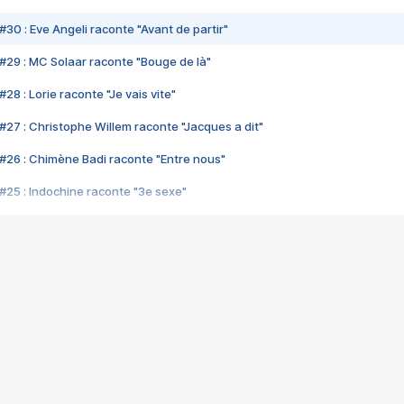
#30 : Eve Angeli raconte "Avant de partir"
#29 : MC Solaar raconte "Bouge de là"
28 : Lorie raconte "Je vais vite"
#27 : Christophe Willem raconte "Jacques a dit"
#26 : Chimène Badi raconte "Entre nous"
#25 : Indochine raconte "3e sexe"
#24 : Zaho raconte "C'est chelou"
#23 : Patrick Bruel raconte "Au café des délices"
#22 : Kyo raconte "Le chemin"
#21 : Nolwenn Leroy raconte "Cassé"
#20 : Patrick Hernandez raconte "Born to be alive"
#19 : Lorie raconte "Près de moi"