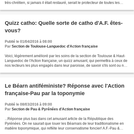
très-chrétien, si jamais il était restauré, serait le protecteur de toutes les
religions,...
Quizz catho: Quelle sorte de catho d'A.F. êtes-
vous?
Publié le 01/04/2016 à 08:00
Par
Section de Toulouse-Languedoc d'Action française
Voici, légèrement amélioré par les soins de la section de Toulouse & Haut-
Languedoc de l'Action française, un quizz amusant, qui permettra à ceux de
nos lecteurs les plus engagés dans leur paroisse, de savoir s'ils sont ou non,
de véritables cathos d'Action...
Le Béarn antiféministe? Réponse avec l'Action
française-Pau par la toponymie
Publié le 08/03/2016 à 09:00
Par
Section de Pau & Pyrénées d'Action française
...Réponse plus bas dans cet amusant article de la République des
Pyrénées. On ne saurait que louer les Béarnais de leur traditionalisme en
matière toponymique, qui reflète leur conservatisme foncier! A.F.-Pau &
Pyrénées http://www.larepubliquedespyr...