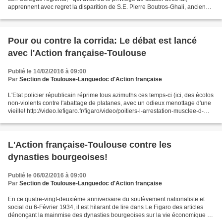
apprennent avec regret la disparition de S.E. Pierre Boutros-Ghali, ancien
secrétaire général de l'Organisation...
Pour ou contre la corrida: Le débat est lancé
avec l'Action française-Toulouse
Publié le 14/02/2016 à 09:00
Par
Section de Toulouse-Languedoc d'Action française
L'Etat policier républicain réprime tous azimuths ces temps-ci (ici, des écolos
non-violents contre l'abattage de platanes, avec un odieux menottage d'une
vieille! http://video.lefigaro.fr/figaro/video/poitiers-l-arrestation-musclee-d-
une-femme-de-72-ans-provoque-l-indignation/4757859628001/...
L'Action française-Toulouse contre les
dynasties bourgeoises!
Publié le 06/02/2016 à 09:00
Par
Section de Toulouse-Languedoc d'Action française
En ce quatre-vingt-deuxième anniversaire du soulèvement nationaliste et
social du 6-Février 1934, il est hilarant de lire dans Le Figaro des articles
dénonçant la mainmise des dynasties bourgeoises sur la vie économique et