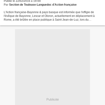
Publié le 22/02/2016 à 19:00
Par
Section de Toulouse-Languedoc d'Action française
L'Action française-Bayonne & pays basque est informée que l'effigie de
l'évêque de Bayonne, Lescar et Oloron, actuellement en déplacement à
Rome, a été brûlée en place publique à Saint-Jean-de-Luz, lors du
traditionnel carnaval de San Pantzar, devant...
Publicité