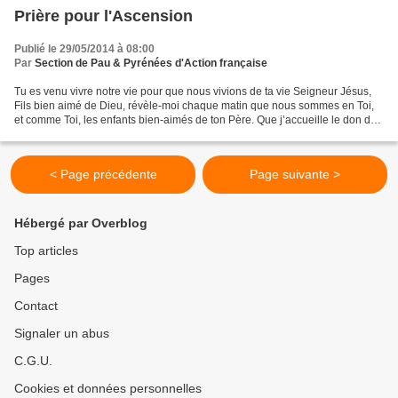
Prière pour l'Ascension
Publié le 29/05/2014 à 08:00
Par
Section de Pau & Pyrénées d'Action française
Tu es venu vivre notre vie pour que nous vivions de ta vie Seigneur Jésus,
Fils bien aimé de Dieu, révèle-moi chaque matin que nous sommes en Toi,
et comme Toi, les enfants bien-aimés de ton Père. Que j’accueille le don de
ton amour à profusion. Tu es...
< Page précédente
Page suivante >
Hébergé par Overblog
Top articles
Pages
Contact
Signaler un abus
C.G.U.
Cookies et données personnelles