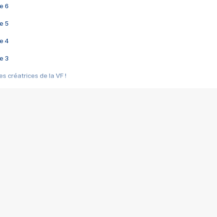
e 6
e 5
e 4
e 3
s créatrices de la VF !
e 2
e 1
e Mektoub My Love arrive enfin ! Rencontre avec Shaïn Boumedine et Sal
i : après Toni en famille
elle réalise le bouleversant Dites lui que je l'aime
ais ! Rencontre autour de Vie privée de Rebecca Zlotowski
 de Marguerite, Grave... Rencontre avec Ella Rumpf
 Les Rêveurs, un film intime sur la santé mentale