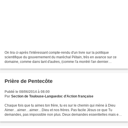
On lira ci-après l'intéressant compte-rendu d'un livre sur la politique
scientifique du gouvernement du maréchal Pétain, très en avance sur ce
domaine, comme dans tant d'autres, (comme l'a montré l'an dernier
l'historien Philippe Prévost dans sa série...
Prière de Pentecôte
Publié le 08/06/2014 à 08:00
Par
Section de Toulouse-Languedoc d'Action française
Chaque fois que tu aimes ton frère, tu es sur le chemin qui mène à Dieu
Aimer…aimer…aimer…Dieu et nos frères. Pas facile Jésus ce que Tu
demandes, pas impossible non plus. Deux demandes essentielles mais en
fait cela ne fait qu’un. Essaye et tu verras...