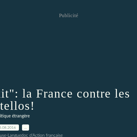
Publicité
it": la France contre les
tellos!
itique étrangère
5.08.2016
…
ouse-Languedoc d'Action française