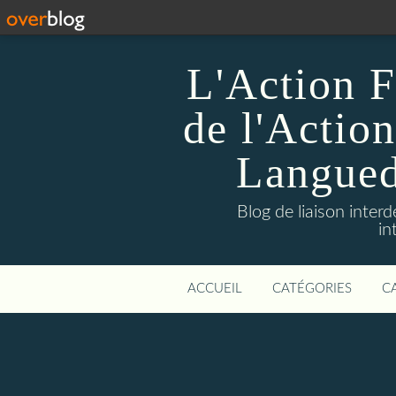
L'Action F
de l'Action
Languedo
Blog de liaison inter
in
ACCUEIL
CATÉGORIES
C