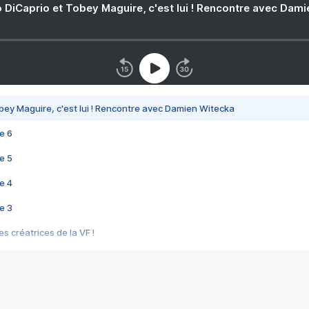
 DiCaprio et Tobey Maguire, c'est lui ! Rencontre avec Dam
bey Maguire, c'est lui ! Rencontre avec Damien Witecka
e 6
e 5
e 4
e 3
s créatrices de la VF !
e 2
e 1
e Mektoub My Love arrive enfin ! Rencontre avec Shaïn Boumedine et Sal