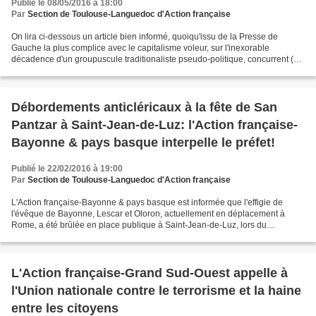
Publié le 08/05/2016 à 18:00
Par
Section de Toulouse-Languedoc d'Action française
On lira ci-dessous un article bien informé, quoiqu'issu de la Presse de
Gauche la plus complice avec le capitalisme voleur, sur l'inexorable
décadence d'un groupuscule traditionaliste pseudo-politique, concurrent (à
Paris) de l'Action française, et qui...
Débordements anticléricaux à la fête de San
Pantzar à Saint-Jean-de-Luz: l'Action française-
Bayonne & pays basque interpelle le préfet!
Publié le 22/02/2016 à 19:00
Par
Section de Toulouse-Languedoc d'Action française
L'Action française-Bayonne & pays basque est informée que l'effigie de
l'évêque de Bayonne, Lescar et Oloron, actuellement en déplacement à
Rome, a été brûlée en place publique à Saint-Jean-de-Luz, lors du
traditionnel carnaval de San Pantzar, devant...
L'Action française-Grand Sud-Ouest appelle à
l'Union nationale contre le terrorisme et la haine
entre les citoyens